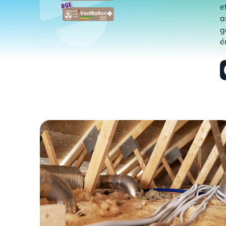
e
a
g
é