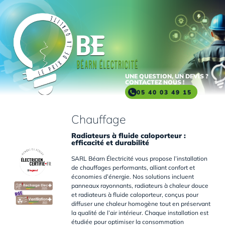
Aller
au
contenu
principal
UNE QUESTION, UN DEVIS ?
CONTACTEZ NOUS !
05 40 03 49 15
Chauffage
Radiateurs à fluide caloporteur :
efficacité et durabilité
SARL Béarn Électricité vous propose l’installation
de chauffages performants, alliant confort et
économies d’énergie. Nos solutions incluent
panneaux rayonnants, radiateurs à chaleur douce
et radiateurs à fluide caloporteur, conçus pour
diffuser une chaleur homogène tout en préservant
la qualité de l’air intérieur. Chaque installation est
étudiée pour optimiser la consommation