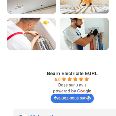
Bearn Electricite EURL
5.0
Basé sur 3 avis
powered by
G
o
o
g
l
e
évaluez-nous sur