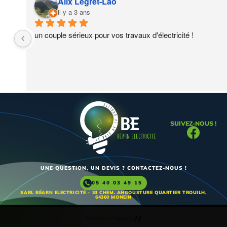
Alix Legret-Lao
il y a 3 ans
un couple sérieux pour vos travaux d'électricité !
SUIVEZ-NOUS !
UNE QUESTION, UN DEVIS ? CONTACTEZ-NOUS !
05 40 03 49 15
SARL BÉARN ELECTRICITÉ - 33 CHEM. ANGOUSTURE QUARTIER TROUILH,
64360 MONEIN
Mentions légales