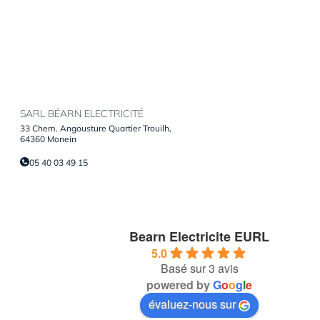
SARL BÉARN ELECTRICITÉ
33 Chem. Angousture Quartier Trouilh,
64360 Monein
05 40 03 49 15
Bearn Electricite EURL
5.0
Basé sur 3 avis
powered by
G
o
o
g
l
e
évaluez-nous sur