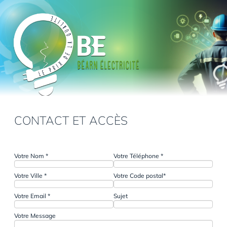
Aller
au
contenu
principal
CONTACT ET ACCÈS
UNE QUESTION, UN RENDEZ-VOUS ?
N’HÉSITEZ-PAS, CONTACTEZ NOUS !
Votre Nom *
Votre Téléphone *
Votre Ville *
Votre Code postal*
Votre Email *
Sujet
Votre Message